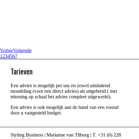
Vorige
Volgende
1
2
3
4
5
6
7
Tarieven
Een advies is mogelijk per uur en zowel uitsluitend
mondeling (voor een direct advies) als uitgebreid ( met
tekening op schaal het advies compleet uitgewerkt).
Een advies is ook mogelijk aan de hand van een vooraf
door u vastgesteld budget.
Styling Business | Marianne van Tilborg | T. +31 (6) 228